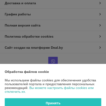
Доставка и оплата
График работы
Полная версия сайта
Политика обработки cookies
Сайт создан на платформе Deal.by
Обработка файлов cookie
Информация для покупателя
Мы используем файлы cookies для обеспечения удобства
пользователей портала и предоставления персональных
Юридическое лицо:
ООО"ДетальРемСервис"
рекомендаций.
Вы можете настроить файлы cookies или
220141 г. Минск, ул. Франциска Скорины 54А, офис 401
отключить их.
Регистрационный номер ЕГР: 193503761
Принять
УНП: 193503761