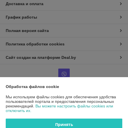
Доставка и оплата
График работы
Полная версия сайта
Политика обработки cookies
Сайт создан на платформе Deal.by
Обработка файлов cookie
Информация для покупателя
Мы используем файлы cookies для обеспечения удобства
пользователей портала и предоставления персональных
Юридическое лицо:
ООО"ДетальРемСервис"
рекомендаций.
Вы можете настроить файлы cookies или
220141 г. Минск, ул. Франциска Скорины 54А, офис 401
отключить их.
Регистрационный номер ЕГР: 193503761
Принять
УНП: 193503761