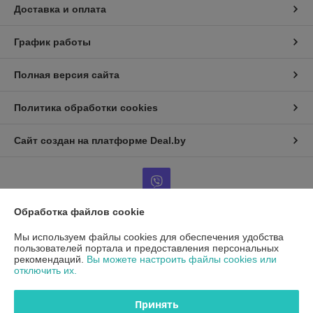
Доставка и оплата
График работы
Полная версия сайта
Политика обработки cookies
Сайт создан на платформе Deal.by
Обработка файлов cookie
Информация для покупателя
Мы используем файлы cookies для обеспечения удобства
пользователей портала и предоставления персональных
Юридическое лицо:
ООО"ДетальРемСервис"
рекомендаций.
Вы можете настроить файлы cookies или
220141 г. Минск, ул. Франциска Скорины 54А, офис 401
отключить их.
Регистрационный номер ЕГР: 193503761
Принять
УНП: 193503761