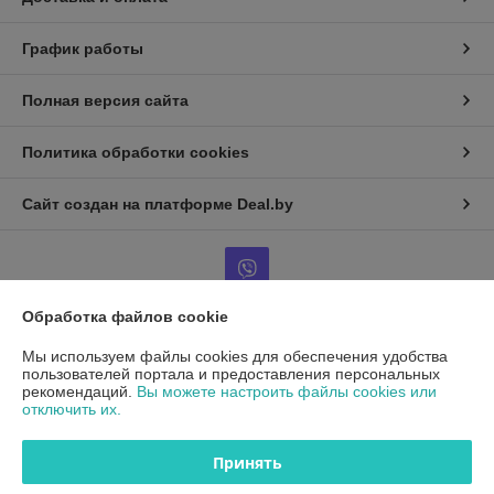
График работы
Полная версия сайта
Политика обработки cookies
Сайт создан на платформе Deal.by
Обработка файлов cookie
Информация для покупателя
Мы используем файлы cookies для обеспечения удобства
пользователей портала и предоставления персональных
Юридическое лицо:
ООО"ДетальРемСервис"
рекомендаций.
Вы можете настроить файлы cookies или
220141 г. Минск, ул. Франциска Скорины 54А, офис 401
отключить их.
Регистрационный номер ЕГР: 193503761
Принять
УНП: 193503761